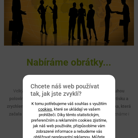
Nabíráme obrátky...
Chcete náš web používat
Velký posun ve vývoji oboru public relations přišel s
druhou
tak, jak jste zvyklí?
polovinou 15. století
. Toto období přineslo
vynález knihtisku a
K tomu potřebujeme váš souhlas s využitím
zrychlení tisku textů
. Pak začala vycházet různá
periodika, která
cookies
, které se ukládají ve vašem
začala být již tehdy ovlivňována a manipulována
. A to známe i
prohlížeči. Díky těmto statistickým,
preferenčním a reklamním cookies zjistíme,
dnes...
jak náš web používáte, přizpůsobíme vám
zobrazené informace a nebudeme vás
obtěžovat nerelevantní reklamou. Můžete