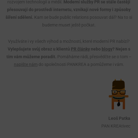
rozvojem technologií a médií.
Moderní služby PR se stále častěji
přesouvají do prostředí internetu, vznikají nové formy i způsoby
šíření sdělení.
Kam se bude public relations posouvat dál? Na to si
budeme muset ještě počkat.
Využíváte i vy všech výhod a možností, které moderní PR nabízí?
Vylepšujete svůj obraz u klientů
PR články
nebo
blogy
? Nejen s
tím vám můžeme poradit.
Pomáháme rádi, přesvědčte se o tom –
napište nám
do společnosti PANKREA a pomůžeme i vám.
Leoš Patka
PAN KREAtivec