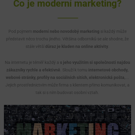
Co je moderní marketing?
Pod pojmem
moderní nebo novodobý marketing
si každý může
představit něco trochu jiného. Většina odborníků se ale shodne, že
stále větší
důraz je kladen na online aktivity
.
Na internetu je téměř každý a
s jeho využitím si společnosti najdou
zákazníky rychle a efektivně
. Slouží k tomu
internetové obchody,
webové stránky, profily na sociálních sítích, elektronická pošta
,...
Jejich prostřednictvím může firma s klientem přímo komunikovat, a
tak si s ním budovat osobní vztah.