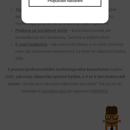
Přizpůsobit nastavení
Tvorba webových stránek
– od počátečních analýz, přes
samotnou výrobu webu včetně funkčního obsahového
marketingu, po práci se stránkami po jejich spuštění.
Podpora na sociálních sítích
– konzultant poradí, jak
komunikovat na Facebooku, Twitteru a dalších sítích.
E-mail marketing
– jak oslovovat klienty a co radši vynechat
nebo jak sestavovat newsletttery, na které se zákazníci budou
těšit.
S pomocí profesionálního marketingového konzultanta
budete
vědět,
jak svoje zákazníky správně hýčkat, a ti se k vám budou rádi
vracet
. Chcete se s takovými odborníky seznámit? Tak už na nic
nečekejte a
zavolejte nám
do agentury
PANKREA
.