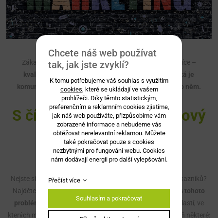
Chcete náš web používat
Zákazníci požadují od výrobce nebo kupujícího stále více –
tak, jak jste zvyklí?
kvalitnější produkty a služby, osobní přístup. Důležitá je
K tomu potřebujeme váš souhlas s využitím
komunikace nejen při prodeji zboží, ale i před ním a po něm.
cookies
, které se ukládají ve vašem
prohlížeči. Díky těmto statistickým,
preferenčním a reklamním cookies zjistíme,
S čím pomůže marketingový
jak náš web používáte, přizpůsobíme vám
zobrazené informace a nebudeme vás
konzultant
obtěžovat nerelevantní reklamou. Můžete
také pokračovat pouze s cookies
nezbytnými pro fungování webu. Cookies
nám dodávají energii pro další vylepšování.
Nejste si jistí, jak správně oslovovat své cílové skupiny zákazníků?
Přečíst více
Najděte si svého
marketingového konzultanta, který vás tohoto
Souhlasím a pokračovat
problému zbaví
jako mávnutím kouzelného proutku. Oblastí, ve
kterých může vaší firmě poradit, je mnoho, zmiňme alespoň některé: