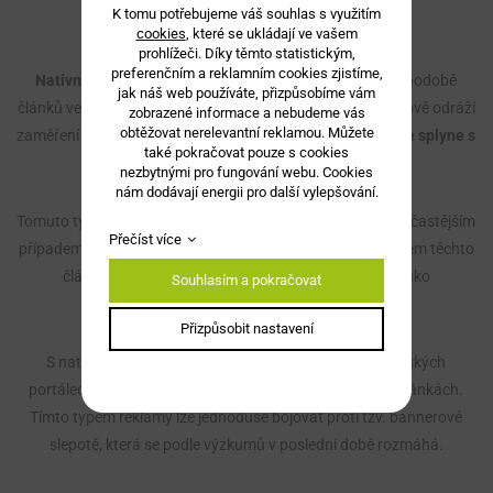
K tomu potřebujeme váš souhlas s využitím
cookies
, které se ukládají ve vašem
prohlížeči. Díky těmto statistickým,
preferenčním a reklamním cookies zjistíme,
Nativní reklama
se objevuje na webových stránkách v podobě
jak náš web používáte, přizpůsobíme vám
článků ve stejném formátu a designu, jako je obsah a celkově odráží
zobrazené informace a nebudeme vás
obtěžovat nerelevantní reklamou. Můžete
zaměření serveru -
svým vzhledem a zaměřením dokonale splyne s
také pokračovat pouze s cookies
okolím.
nezbytnými pro fungování webu. Cookies
nám dodávají energii pro další vylepšování.
Tomuto typu odpovídá například
PR článek
, který bývá nejčastějším
Přečíst více
případem nativní reklamy v českých online médiích. Autorem těchto
článků je zadávající firma a text musí být označen jako
Souhlasím a pokračovat
sponzorovaný.
Přizpůsobit nastavení
S nativní reklamou se můžete setkat jak na zpravodajských
portálech, tak sociálních sítí či úzce specializovaných stránkách.
Tímto typem reklamy lze jednoduše bojovat proti tzv. bannerové
slepotě, která se podle výzkumů v poslední době rozmáhá.