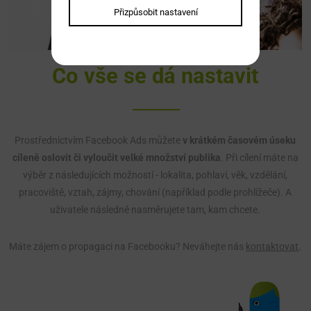
Přizpůsobit nastavení
Co vše se dá nastavit
Prostřednictvím Facebook Ads můžete
v krátkém časovém úseku
cíleně oslovit či vyloučit velké množství publika
. Při cílení máte na
výběr z následujících možností - lokalita, pohlaví, věk, vzdělání,
pracoviště, vztah, zájmy, chování (například podle prohlížeče). A
uživatele následně nasměrujete tam, kam chcete.
Máte zájem o propagaci na Facebooku? Neváhejte nás
kontaktovat
.