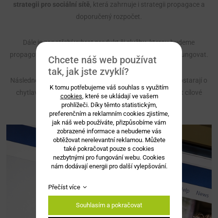
strategii pro sociální sítě
, která zahrnuje i strategii propagace a
doporučený rozpočet.
Dále je zapotřebí vybrat produkt či službu, kterou budeme
propagovat a stanovit si časový plán, kdy bude kampaň fungovat.
Chcete náš web používat
tak, jak jste zvyklí?
Následně na řadu přichází grafici a copywriteři, kteří se postarají o
K tomu potřebujeme váš souhlas s využitím
chytlavé texty a vhodnou podobu, která bude odpovídat cílové
cookies
, které se ukládají ve vašem
skupině.
prohlížeči. Díky těmto statistickým,
preferenčním a reklamním cookies zjistíme,
jak náš web používáte, přizpůsobíme vám
zobrazené informace a nebudeme vás
obtěžovat nerelevantní reklamou. Můžete
také pokračovat pouze s cookies
nezbytnými pro fungování webu. Cookies
nám dodávají energii pro další vylepšování.
Přečíst více
Souhlasím a pokračovat