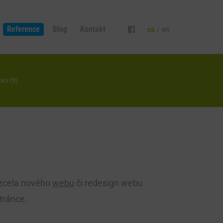
Reference
Blog
Kontakt
cs
/
en
ci (9)
u zcela nového
webu
či redesign webu
stránce.