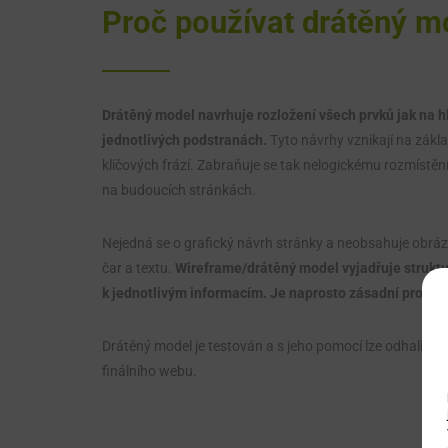
Proč používat drátěný m
Drátěný model navrhuje rozložení všech prvků jak na hl
jednotlivých podstranách.
Tyto návrhy vznikají na zákl
klíčových frází. Zabraňuje se tak nelogickému rozmístění 
na budoucích stránkách.
Nejedná se o grafický návrh stránky a neobsahuje obráz
čar a textu.
Wireframe/drátěný model vyjadřuje struktu
k jednotlivým informacím. Je naprosto zásadní pro ús
Drátěný model je testován a s jeho pomocí lze odhalit p
finálního webu.