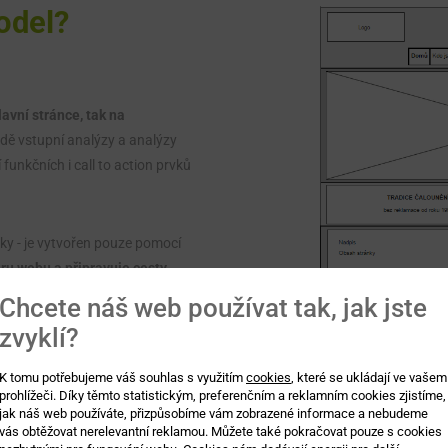
odel?
avní stránce, tak na
adě vstupní analýzy a analýzy
funkčních i call to action prvků
ky - je vytvořen pouze pomocí
ru webu a připravuje cesty
pěšnost a přehlednost webů.
Chcete náš web používat tak, jak jste
zvyklí?
řípadné problémy ve funkčnosti
K tomu potřebujeme váš souhlas s využitím
cookies
, které se ukládají ve vašem
prohlížeči. Díky těmto statistickým, preferenčním a reklamním cookies zjistíme,
jak náš web používáte, přizpůsobíme vám zobrazené informace a nebudeme
vás obtěžovat nerelevantní reklamou. Můžete také pokračovat pouze s cookies