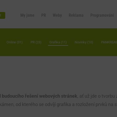
My jsme
PR
Weby
Reklama
Programování
1
Online (31)
PR (23)
Grafika (11)
Novinky (10)
PANKREAtiv
d budoucího řešení webových stránek
, ať už jde o tvorb
kámen, od kterého se odvíjí grafika a rozložení prvků na 