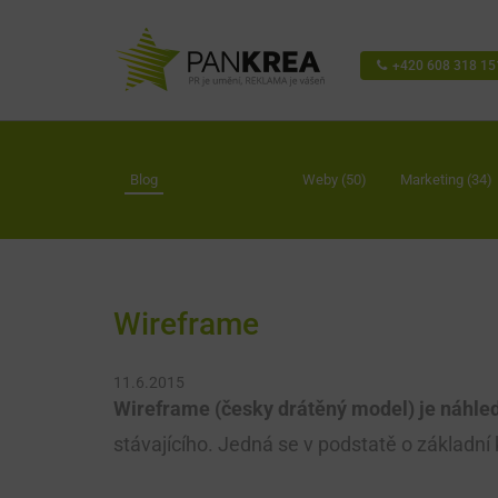
+420 608 318 15
Blog
Weby (50)
Marketing (34)
Wireframe
11.6.2015
Wireframe (česky drátěný model) je náhle
stávajícího. Jedná se v podstatě o základní 