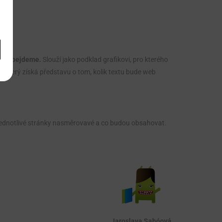
u neobejdeme.
Slouží jako podklad grafikovi, pro kterého
, který získá představu o tom, kolik textu bude web
u jednotlivé stránky nasměrovavé a co budou obsahovat.
Jaroslava Sabóová