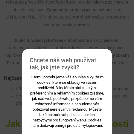
roboti
, ale především čtenáři, kteří jsou po originálním a zajímavém
obsahu celý lační.
Zapomeňte proto na
jednoduchou cestu
„
CTRL+C a CTRL+V
” a připravte svým stránkám něco, co roboti ani
čtenáři ještě nikde neviděli!
Duplicitu webových stránek robot pozná
a ve vyhledávání
upřednostní tu, která je starší a ze které se teoreticky dal obsah
kopírovat.
A co se stane se stránkou, která má duplikovaný obsah?
Chcete náš web používat
Tu robot pomalu a jistě shodí do internetové propasti vyhledávání.
tak, jak jste zvyklí?
K tomu potřebujeme váš souhlas s využitím
Nejčastější znaky duplicity
cookies
, které se ukládají ve vašem
prohlížeči. Díky těmto statistickým,
URL adresy, které mají 100% duplicitní obsah s jinou stránkou.
preferenčním a reklamním cookies zjistíme,
Stránky, které mají navzájem spoustu podobného textu a ani
jak náš web používáte, přizpůsobíme vám
přeházení slovosledu to nezachrání.
zobrazené informace a nebudeme vás
obtěžovat nerelevantní reklamou. Můžete
také pokračovat pouze s cookies
nezbytnými pro fungování webu. Cookies
Jak se měří míra jedinečnosti
nám dodávají energii pro další vylepšování.