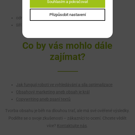
Souhlasím a pokračovat
Přizpůsobit nastavení
odráží firemní hodnoty a identitu
šíří povědomí o stránkách i společnosti
Co by vás mohlo dále
zajímat?
Jak fungují roboti ve vyhledávání a síla optimalizace
Obsahový marketing aneb obsah je král
Copywriting aneb psaní textů
Tvorba obsahu je běh na dlouhou trať, ale má své ověřené výsledky.
Podělte se o svoje zkušenosti – zákazníci to ocení. Chcete vědět
více?
Kontaktujte nás
.