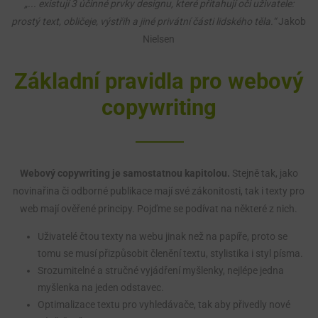
„... existují 3 účinné prvky designu, které přitahují oči uživatele:
prostý text, obličeje, výstřih a jiné privátní části lidského těla.“
Jakob
Nielsen
Základní pravidla pro webový
copywriting
Webový copywriting je samostatnou kapitolou.
Stejně tak, jako
novinařina či odborné publikace mají své zákonitosti, tak i texty pro
web mají ověřené principy. Pojďme se podívat na některé z nich.
Uživatelé čtou texty na webu jinak než na papíře, proto se
tomu se musí přizpůsobit členění textu, stylistika i styl písma.
Srozumitelné a stručné vyjádření myšlenky, nejlépe jedna
myšlenka na jeden odstavec.
Optimalizace textu pro vyhledávače, tak aby přivedly nové