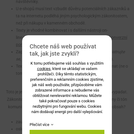
návštěvníky.
U e-shopů musí text vzbudit důvěru potenciálních zákazníků a
ta na internetu podléhá jiným psychologickým zákonitostem,
než při nákupu v kamenném obchodě.
Texty je vhodné kombinovat i s dalšími nástroji on-
line marketingu a maximalizovat tak návštěvnost i
konverzní
poměr stránek
.
Chcete náš web používat
Zapojení call to action prvků (CTA) na web (př.
zaregistrujte
tak, jak jste zvyklí?
se, přihlaste se k odběru newsletteru, objednejte si...
).
K tomu potřebujeme váš souhlas s využitím
Texty musí být o tom, co vaše návštěvníky bude zajímat (ne o
cookies
, které se ukládají ve vašem
tom, co zajímá vás).
prohlížeči. Díky těmto statistickým,
preferenčním a reklamním cookies zjistíme,
jak náš web používáte, přizpůsobíme vám
zobrazené informace a nebudeme vás
Toto je jen špetka z toho, jak by měl správný text pro web vypadat.
obtěžovat nerelevantní reklamou. Můžete
Zákonitostí je daleko více – od
firemní identity
, přes persony či tón
také pokračovat pouze s cookies
nezbytnými pro fungování webu. Cookies
komunikace. Co vám přinese dobrý text a propracovaný obsah?
nám dodávají energii pro další vylepšování.
zaujme a získá si čtenáře
Přečíst více
osloví správnou skupinu zákazníků