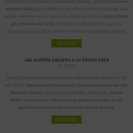
webové stránce vedoucí na sledovanou stránku. Smyslem
budování
zpětných odkazů
je nasměrovat na náš web nové návštěvníky, dále
zvyšují viditelnost webu a jsou také důležitou součástí
optimalizace
pro vyhledávače (SEO)
. Vyhledávače dle jejich kvalit a počtu
posuzují relevanci cílové stránky vzhledem k položenému dotazu.
ČÍST VÍCE
Jak probíhá zakázka a co klienta čeká
15.7.2015
PANKREA svým klientům nic netají a ráda je nechá nakouknout do
své výroby.
Možná přemýšlíte nad tím, že byste si nechali vytvořit
kreativní stránky
nebo už třeba PANKREA klienty jste.
Abyste
věděli, co vás s námi čeká a nemine, prozradíme vám, co vše
předchází zrodu nových webových stránek na míru!
ČÍST VÍCE