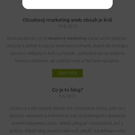
ČÍST VÍCE
Obsahový marketing aneb obsah je král
18.6.2015
Dnes se dozvíte, co je
obsahový marketing
a proč se jím zabývat.
Názorů a definic koluje po internetu hromada, stejně tak existuje i
spousta všelijakých knih a příruček. Jednotlivé zdroje se liší se
formou i sdělením, ale naštěstí mají určité části společné.
ČÍST VÍCE
Co je to blog?
5.6.2015
Už jste se s ním nejspíš setkali. Má rozmanitou formu, píše se o
různých oblastech a dokonce už má i svoji kategorii v literárním
ocenění Magnesia Litera. Někdo „bloguje“ o kosmetice, jiný o
politice. Někdo blog používá jako svůj „deník“ a publikuje v něm