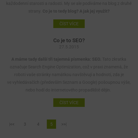
každodenní starosti a radosti. My se ale podíváme na blog z druhé
strany.
Co je to tedy blog? A jak jej využít?
ČÍST VÍCE
Co je to SEO?
27.5.2015
A máme tady další tři tajemná písmenka: SEO.
Tato zkratka
označuje Search Engine Optimization, což v praxi znamená, že
roboti vaše stránky namátkou navštěvují a hodnotí, zda je
ve vyhledávačích (především Seznam a Google) pošoupnou výše,
nebo hodí do internetového propadliště dějin.
ČÍST VÍCE
|<<
3
4
5
>>|