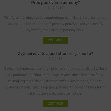
Proč používáme persony?
10.7.2015
Při přípravách
obsahového marketingu
by měla být i tvorba person.
Než se pustíme do toho proč persony používat, tak vám nejdřív
vysvětlím, co to vlastně persony jsou.
ČÍST VÍCE
Zvýšení návštěvnosti stránek - jak na to?
7.7.2015
Zvýšení návštěvnosti stránek
jde ruku v ruce s optimalizací webu a
je v podstatě součástí marketingu. V posledních letech se firmy
zajímají nejen o číslo návštěvnosti webových stránek, ale i o to,
odkud návštěvníci přicházejí, jaký je konverzní poměr a která forma
reklamy zákazníky oslovuje nejvíce.
ČÍST VÍCE